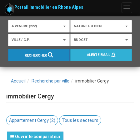
Portail Immobilier en Rhone Alpes
Menu
A VENDRE (222)
NATURE DU BIEN
VILLE / C.P.
BUDGET
ALERTE EMAIL
RECHERCHER
Accueil
Recherche par ville
immobilier Cergy
immobilier Cergy
Appartement Cergy (2)
Tous les secteurs
Ouvrir le comparateur