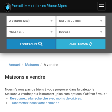
Portail Immobilier en Rhone Alpes
Menu
A VENDRE (223)
NATURE DU BIEN
VILLE / C.P.
BUDGET
ALERTE EMAIL
RECHERCHER
Accueil
Maisons
A vendre
Maisons a vendre
Nous n'avons pas de biens à vous proposer dans la catégorie
Maisons A vendre pour le moment , plusieurs options s'offrent à vous :
Re-soumettre la recherche avec moins de critères.
Transmettez-nous votre demande