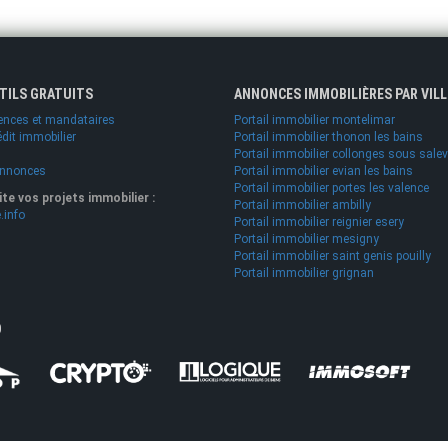
UTILS GRATUITS
ANNONCES IMMOBILIÈRES PAR VILL
ences et mandataires
Portail immobilier montelimar
édit immobilier
Portail immobilier thonon les bains
Portail immobilier collonges sous sale
annonces
Portail immobilier evian les bains
Portail immobilier portes les valence
lite vos projets immobilier :
Portail immobilier ambilly
.info
Portail immobilier reignier esery
Portail immobilier mesigny
Portail immobilier saint genis pouilly
Portail immobilier grignan
O