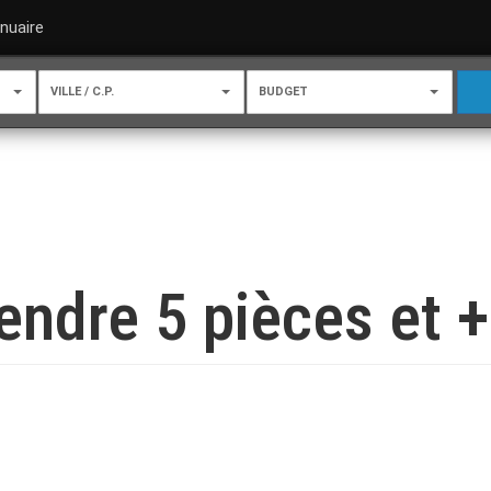
nuaire
VILLE / C.P.
BUDGET
ndre 5 pièces et +