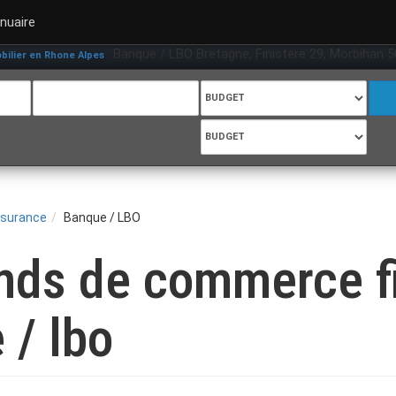
nuaire
: Banque / LBO Bretagne, Finistere 29, Morbihan 56, 
lier en Rhone Alpes
ssurance
Banque / LBO
onds de commerce f
 / lbo