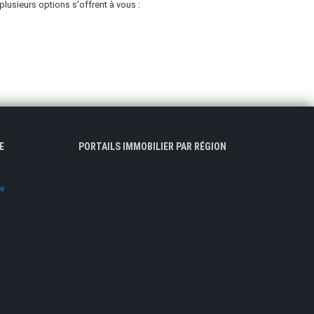
usieurs options s'offrent à vous :
E
PORTAILS IMMOBILIER PAR RÉGION
ve