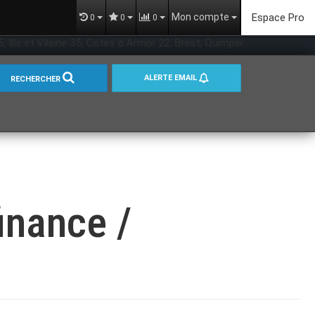
Mon compte
Espace Pro
0
0
0
Ille et Vilaine 35, Cotes d Armor 22, Brest, Quimper, Rennes | Portai
ALERTE EMAIL
RECHERCHER
inance /