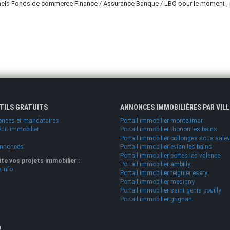
els Fonds de commerce Finance / Assurance Banque / LBO pour le moment , pl
UTILS GRATUITS
ANNONCES IMMOBILIÈRES PAR VILL
ences et mandataires
Portail immobilier montelimar
édit immobilier
Portail immobilier thonon les bains
Portail immobilier collonges sous sale
annonces
Portail immobilier evian les bains
Portail immobilier portes les valence
lite vos projets immobilier :
Portail immobilier ambilly
.info
Portail immobilier reignier esery
Portail immobilier mesigny
Portail immobilier saint genis pouilly
Portail immobilier grignan
O