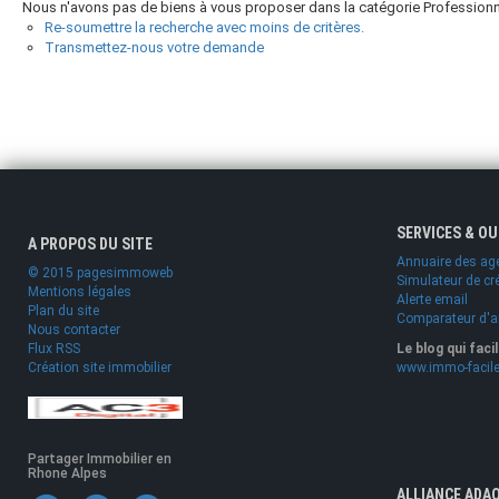
Nous n'avons pas de biens à vous proposer dans la catégorie Professionn
Re-soumettre la recherche avec moins de critères.
Transmettez-nous votre demande
SERVICES & O
A PROPOS DU SITE
Annuaire des ag
© 2015 pagesimmoweb
Simulateur de cr
Mentions légales
Alerte email
Plan du site
Comparateur d'
Nous contacter
Flux RSS
Le blog qui faci
Création site immobilier
www.immo-facile
Partager Immobilier en
Rhone Alpes
ALLIANCE ADA