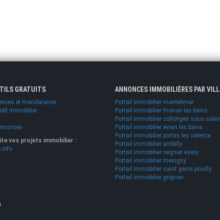
UTILS GRATUITS
ANNONCES IMMOBILIÈRES PAR VILL
ences et mandataires
Portail immobilier montelimar
édit immobilier
Portail immobilier thonon les bains
Portail immobilier collonges sous sale
annonces
Portail immobilier evian les bains
Portail immobilier portes les valence
lite vos projets immobilier :
Portail immobilier ambilly
.info
Portail immobilier reignier esery
Portail immobilier mesigny
Portail immobilier saint genis pouilly
Portail immobilier grignan
O