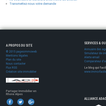
Transmettez-nous votre demande
SERVICES & O
A PROPOS DU SITE
Annuaire des ag
© 2015 pagesimmoweb
Simulateur de cr
Mentions légales
Alerte email
Plan du site
Comparateur d'
Nous contacter
Flux RSS
Le blog qui faci
Création site immobilier
www.immo-facile
Partager Immobilier en
Rhone Alpes
ALLIANCE ADA