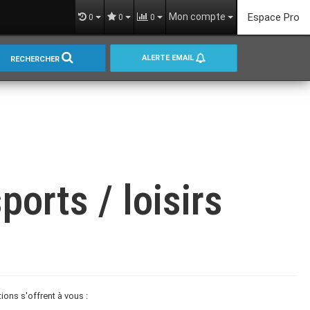
Mon compte
Espace Pro
0
0
0
ALERTE EMAIL
RECHERCHER
orts / loisirs
ons s'offrent à vous :