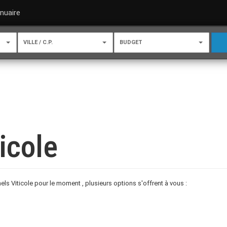
nuaire
VILLE / C.P.
BUDGET
icole
s Viticole pour le moment , plusieurs options s'offrent à vous :