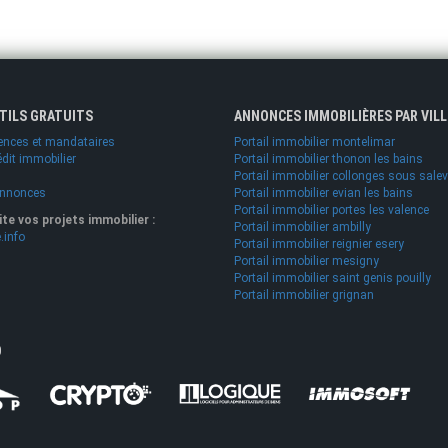
UTILS GRATUITS
ANNONCES IMMOBILIÈRES PAR VILL
ences et mandataires
Portail immobilier montelimar
édit immobilier
Portail immobilier thonon les bains
Portail immobilier collonges sous sale
annonces
Portail immobilier evian les bains
Portail immobilier portes les valence
lite vos projets immobilier :
Portail immobilier ambilly
.info
Portail immobilier reignier esery
Portail immobilier mesigny
Portail immobilier saint genis pouilly
Portail immobilier grignan
O