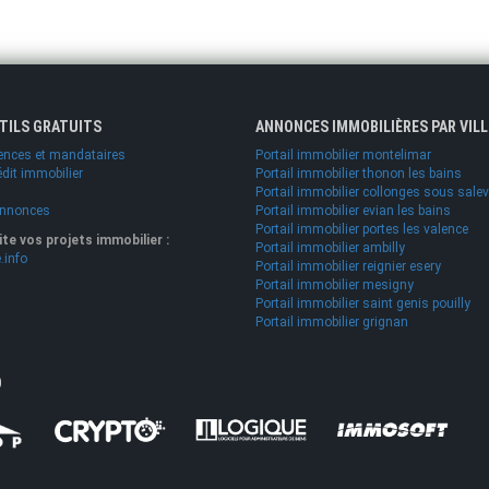
UTILS GRATUITS
ANNONCES IMMOBILIÈRES PAR VILL
ences et mandataires
Portail immobilier montelimar
édit immobilier
Portail immobilier thonon les bains
Portail immobilier collonges sous sale
annonces
Portail immobilier evian les bains
Portail immobilier portes les valence
lite vos projets immobilier :
Portail immobilier ambilly
.info
Portail immobilier reignier esery
Portail immobilier mesigny
Portail immobilier saint genis pouilly
Portail immobilier grignan
O