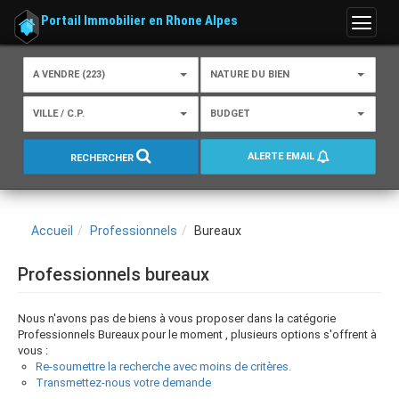
Portail Immobilier en Rhone Alpes
Menu
A VENDRE (223)
NATURE DU BIEN
VILLE / C.P.
BUDGET
ALERTE EMAIL
RECHERCHER
Accueil
Professionnels
Bureaux
Professionnels bureaux
Nous n'avons pas de biens à vous proposer dans la catégorie
Professionnels Bureaux pour le moment , plusieurs options s'offrent à
vous :
Re-soumettre la recherche avec moins de critères.
Transmettez-nous votre demande