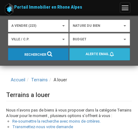
Portail Immobilier en Rhone Alpes
Menu
A VENDRE (223)
NATURE DU BIEN
VILLE / C.P.
BUDGET
ALERTE EMAIL
RECHERCHER
Accueil
Terrains
A louer
Terrains a louer
Nous n'avons pas de biens à vous proposer dans la catégorie Terrains
A louer pour le moment , plusieurs options s'offrent à vous :
Re-soumettre la recherche avec moins de critères.
Transmettez-nous votre demande