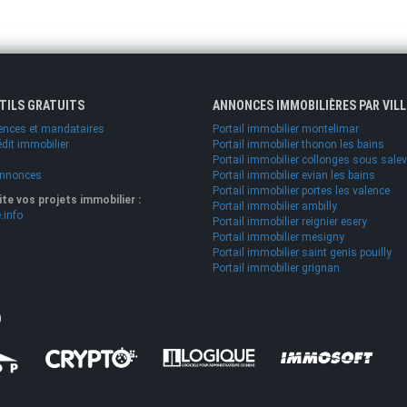
UTILS GRATUITS
ANNONCES IMMOBILIÈRES PAR VILL
ences et mandataires
Portail immobilier montelimar
édit immobilier
Portail immobilier thonon les bains
Portail immobilier collonges sous sale
annonces
Portail immobilier evian les bains
Portail immobilier portes les valence
lite vos projets immobilier :
Portail immobilier ambilly
.info
Portail immobilier reignier esery
Portail immobilier mesigny
Portail immobilier saint genis pouilly
Portail immobilier grignan
O