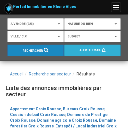
Portail Immobilier en Rhone Alpes
Menu
A VENDRE (223)
NATURE DU BIEN
VILLE / C.P.
BUDGET
ALERTE EMAIL
RECHERCHER
Accueil
Recherche par secteur
Résultats
Liste des annonces immobilières par
secteur
Appartement Croix Rousse
,
Bureaux Croix Rousse
,
Cession de bail Croix Rousse
,
Demeure de Prestige
Croix Rousse
,
Domaine agricole Croix Rousse
,
Domaine
forestier Croix Rousse
,
Entrepôt / Local industriel Croix