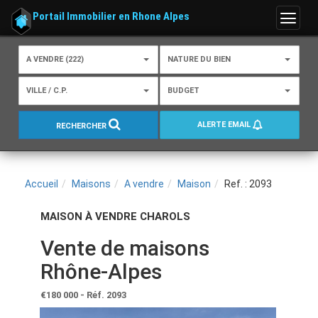
Portail Immobilier en Rhone Alpes
Menu
A VENDRE (222)
NATURE DU BIEN
VILLE / C.P.
BUDGET
ALERTE EMAIL
RECHERCHER
Accueil
Maisons
A vendre
Maison
Ref. : 2093
MAISON À VENDRE CHAROLS
Vente de maisons
Rhône-Alpes
€180 000
- Réf. 2093