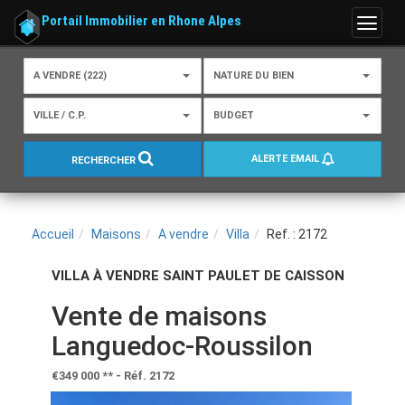
Portail Immobilier en Rhone Alpes
Menu
A VENDRE (222)
NATURE DU BIEN
VILLE / C.P.
BUDGET
ALERTE EMAIL
RECHERCHER
Accueil
Maisons
A vendre
Villa
Ref. : 2172
VILLA À VENDRE SAINT PAULET DE CAISSON
Vente de maisons
Languedoc-Roussilon
€349 000
**
- Réf. 2172