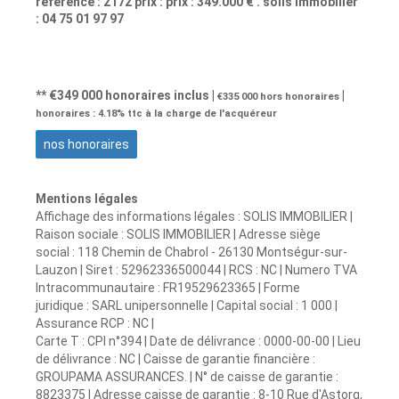
référence : 2172 prix : prix : 349.000 € . solis immobilier
: 04 75 01 97 97
** €349 000
honoraires inclus
|
|
€335 000
hors honoraires
honoraires : 4.18% ttc à la charge de l'acquéreur
nos honoraires
Mentions légales
Affichage des informations légales : SOLIS IMMOBILIER |
Raison sociale : SOLIS IMMOBILIER | Adresse siège
social : 118 Chemin de Chabrol - 26130 Montségur-sur-
Lauzon | Siret : 52962336500044 | RCS : NC | Numero TVA
Intracommunautaire : FR19529623365 | Forme
juridique : SARL unipersonnelle | Capital social : 1 000 |
Assurance RCP : NC |
Carte T : CPI n°394 | Date de délivrance : 0000-00-00 | Lieu
de délivrance : NC | Caisse de garantie financière :
GROUPAMA ASSURANCES. | N° de caisse de garantie :
8823375 | Adresse caisse de garantie : 8-10 Rue d'Astorg,