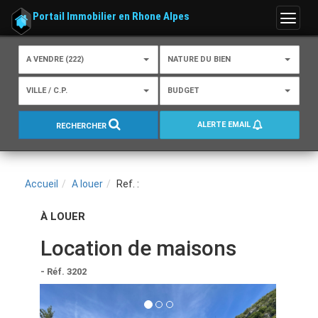
Portail Immobilier en Rhone Alpes
Menu
A VENDRE (222)
NATURE DU BIEN
VILLE / C.P.
BUDGET
ALERTE EMAIL
RECHERCHER
Accueil
A louer
Ref. :
À LOUER
Location de maisons
- Réf. 3202