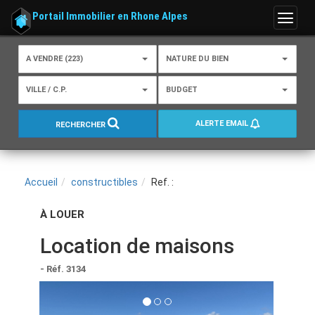
Portail Immobilier en Rhone Alpes
Menu
A VENDRE (223)
NATURE DU BIEN
VILLE / C.P.
BUDGET
ALERTE EMAIL
RECHERCHER
Accueil
constructibles
Ref. :
À LOUER
Location de maisons
- Réf. 3134