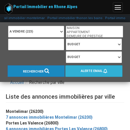
Portail Immobilier en Rhone Alpes
Menu
,
,
tail immobilier montelimar
Portail immobilier thonon les bains
Portail immobilie
ALERTE EMAIL
RECHERCHER
Accueil
Recherche par ville
Liste des annonces immobilières par ville
Montelimar (26200)
7 annonces immobilières Montelimar (26200)
Portes Les Valence (26800)
6 annonces immobilières Portes Les Valence (26800)