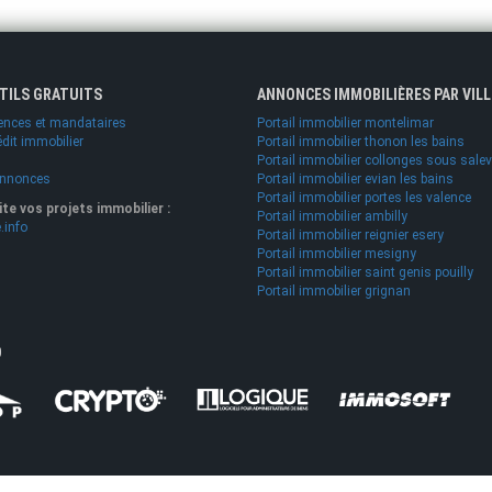
UTILS GRATUITS
ANNONCES IMMOBILIÈRES PAR VILL
ences et mandataires
Portail immobilier montelimar
édit immobilier
Portail immobilier thonon les bains
Portail immobilier collonges sous sale
annonces
Portail immobilier evian les bains
Portail immobilier portes les valence
lite vos projets immobilier :
Portail immobilier ambilly
.info
Portail immobilier reignier esery
Portail immobilier mesigny
Portail immobilier saint genis pouilly
Portail immobilier grignan
O