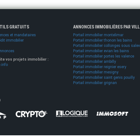
UTILS GRATUITS
ANNONCES IMMOBILIÈRES PAR VILL
ences et mandataires
Portail immobilier montelimar
édit immobilier
Portail immobilier thonon les bains
Portail immobilier collonges sous sale
annonces
Portail immobilier evian les bains
Portail immobilier portes les valence
lite vos projets immobilier :
Portail immobilier ambilly
.info
Portail immobilier reignier esery
Portail immobilier mesigny
Portail immobilier saint genis pouilly
Portail immobilier grignan
O