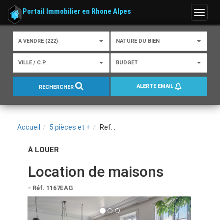
Portail Immobilier en Rhone Alpes
Menu
A VENDRE (222)
NATURE DU BIEN
VILLE / C.P.
BUDGET
ALERTE EMAIL
RECHERCHER
Accueil
5 pièces et +
Ref. :
À LOUER
Location de maisons
- Réf. 1167EAG