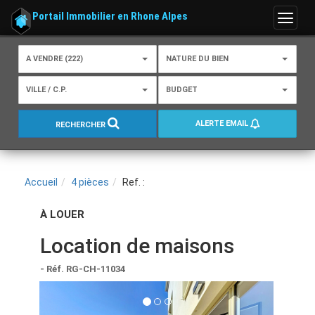
Portail Immobilier en Rhone Alpes
Menu
A VENDRE (222)
NATURE DU BIEN
VILLE / C.P.
BUDGET
ALERTE EMAIL
RECHERCHER
Accueil
4 pièces
Ref. :
À LOUER
Location de maisons
- Réf. RG-CH-11034