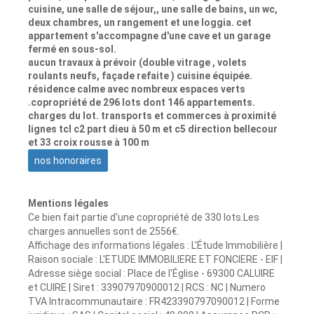
cuisine, une salle de séjour,, une salle de bains, un wc,
deux chambres, un rangement et une loggia. cet
appartement s'accompagne d'une cave et un garage
fermé en sous-sol.
aucun travaux à prévoir (double vitrage , volets
roulants neufs, façade refaite ) cuisine équipée.
résidence calme avec nombreux espaces verts
.copropriété de 296 lots dont 146 appartements.
charges du lot. transports et commerces à proximité
lignes tcl c2 part dieu à 50 m et c5 direction bellecour
et 33 croix rousse à 100 m
nos honoraires
Mentions légales
Ce bien fait partie d'une copropriété de 330 lots.Les
charges annuelles sont de 2556€.
Affichage des informations légales : L'Étude Immobilière |
Raison sociale : L'ETUDE IMMOBILIERE ET FONCIERE - EIF |
Adresse siège social : Place de l'Église - 69300 CALUIRE
et CUIRE | Siret : 33907970900012 | RCS : NC | Numero
TVA Intracommunautaire : FR423390797090012 | Forme