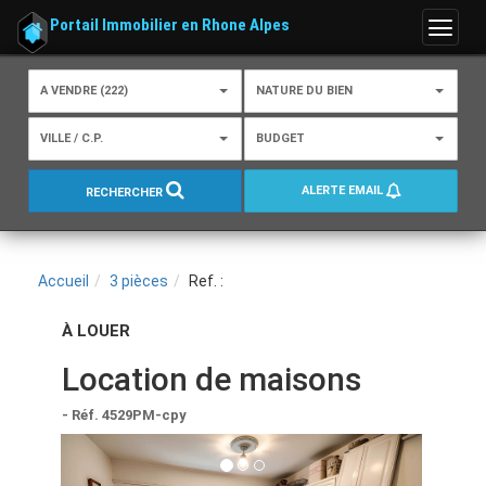
Portail Immobilier en Rhone Alpes
Menu
A VENDRE (222)
NATURE DU BIEN
VILLE / C.P.
BUDGET
ALERTE EMAIL
RECHERCHER
Accueil
3 pièces
Ref. :
À LOUER
Location de maisons
- Réf. 4529PM-cpy