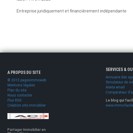
Entreprise juridiquement et financièrement indépendante
SERVICES & O
A PROPOS DU SITE
Annuaire des ag
© 2015 pagesimmoweb
Simulateur de cr
Mentions légales
Alerte email
Plan du site
Comparateur d'
Nous contacter
Flux RSS
Le blog qui faci
Création site immobilier
www.immo-facile
Partager Immobilier en