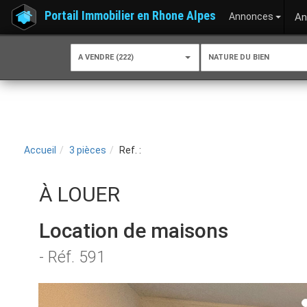
Portail Immobilier en Rhone Alpes
Annonces
An
A VENDRE (222)
NATURE DU BIEN
Accueil
3 pièces
Ref. :
À LOUER
Location de maisons
- Réf. 591