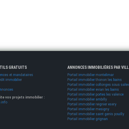
UTILS GRATUITS
ANNONCES IMMOBILIÈRES PAR VILL
ences et mandataires
Portail immobilier montelimar
édit immobilier
Portail immobilier thonon les bains
Portail immobilier collonges sous sale
annonces
Portail immobilier evian les bains
Portail immobilier portes les valence
lite vos projets immobilier :
Portail immobilier ambilly
.info
Portail immobilier reignier esery
Portail immobilier mesigny
Portail immobilier saint genis pouilly
Portail immobilier grignan