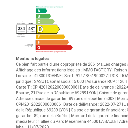
Mentions légales
Ce bien fait partie d'une copropriété de 206 lots.Les charges
Affichage des informations légales : IMMO FACTORY | Raison s
Lorraine - 42300 ROANNE | Siret : 91477851900027 | RCS : 
juridique : SASU | Capital social : 5 000 | Assurance RCP : 120 1
Carte T : CPI42012022000000006 | Date de délivrance : 2022-0
Bourse, 21 Rue de la République 69289 LYON | Caisse de garanti
Adresse caisse de garantie : 89 rue de la boétie 75008 | Montan
CPI42012022000000006 | Date de délivrance : 2022-07-27 | Li
de la République 69289 LYON | Caisse de garantie financière :
garantie : 89, rue de la Boétie | Montant de la garantie fin
médiateur : 1 allée du Parc Mesemena 44500 LA BAULE | Adres
label : 11/07/2023