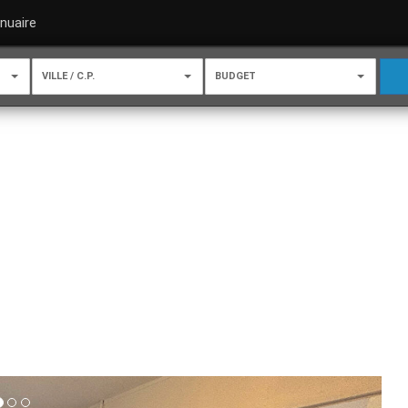
nuaire
VILLE / C.P.
BUDGET