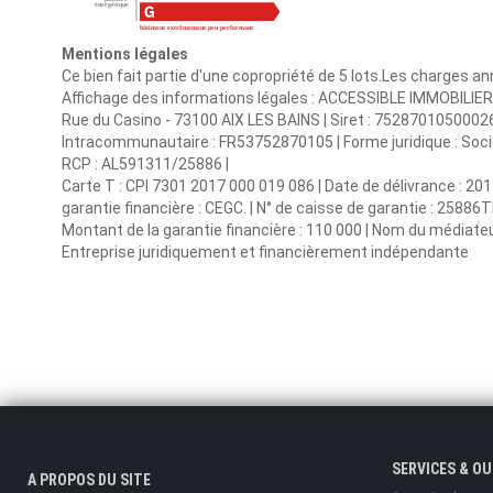
Mentions légales
Ce bien fait partie d'une copropriété de 5 lots.Les charges a
Affichage des informations légales : ACCESSIBLE IMMOBILIER |
Rue du Casino - 73100 AIX LES BAINS | Siret : 752870105000
Intracommunautaire : FR53752870105 | Forme juridique : Sociét
RCP : AL591311/25886 |
Carte T : CPI 7301 2017 000 019 086 | Date de délivrance : 20
garantie financière : CEGC. | N° de caisse de garantie : 25886T
Montant de la garantie financière : 110 000 | Nom du médiateur
Entreprise juridiquement et financièrement indépendante
SERVICES & O
A PROPOS DU SITE