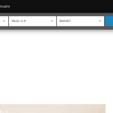
nuaire
VILLE / C.P.
BUDGET