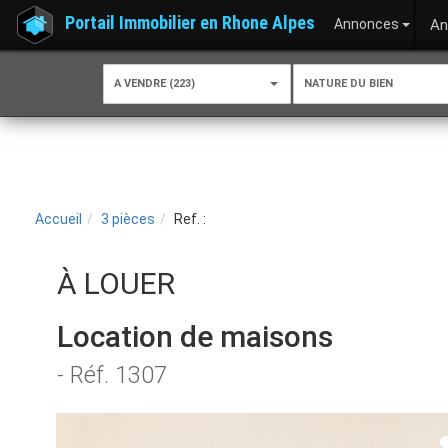
Portail Immobilier en Rhone Alpes
Annonces
An
A VENDRE (223)
NATURE DU BIEN
Accueil
3 pièces
Ref. :
À LOUER
Location de maisons
- Réf. 1307