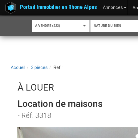
Portail Immobilier en Rhone Alpes
Annonces
An
A VENDRE (223)
NATURE DU BIEN
Accueil
3 pièces
Ref. :
À LOUER
Location de maisons
- Réf. 3318