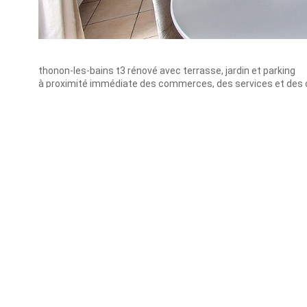
thonon-les-bains t3 rénové avec terrasse, jardin et parking
à proximité immédiate des commerces, des services et des 
agréable, découvrez ce bel appartement t3 de 61,62 m² en rez
entièrement rénové avec soin, il se distingue par son excell
séduit par sa belle pièce de vie d'environ 26 m², composée d'
entièrement équipée. cet espace s'ouvre directement sur une a
pour profiter des beaux jours.
l'espace nuit, parfaitement séparé, comprend deux chambres
pour compléter ce bien, vous bénéficierez d'une place de park
les atouts :
résidence calme et bien entretenue
appartement entièrement rénové, aucun travaux à prévoir
jardin privatif avec terrasse d'environ 30 m²
place de parking privative
un appartement clé en main, idéal pour une résidence principa
à découvrir sans tarder !
exclusivite - rsac 528.304.900
nos honoraires