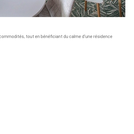
commodités, tout en bénéficiant du calme d'une résidence
-de-jardin.
ent état, sa luminosité et son agencement fonctionnel. vous serez
un séjour convivial et d'une cuisine ouverte, moderne et
gréable terrasse et son jardin privatif d'environ 30 m², idéal
, ainsi qu'une salle de douche contemporaine.
ing privative, offrant un stationnement pratique au quotidien.
le, un pied-à-terre ou un investissement locatif.