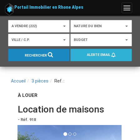
Portail Immobilier en Rhone Alpes
Menu
A VENDRE (222)
NATURE DU BIEN
VILLE / C.P.
BUDGET
ALERTE EMAIL
RECHERCHER
Accueil
3 pièces
Ref. :
À LOUER
Location de maisons
- Réf. 918