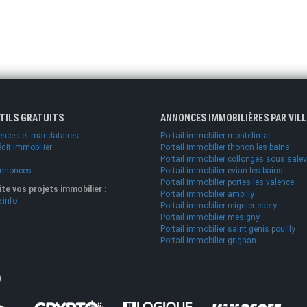
UTILS GRATUITS
ANNONCES IMMOBILIÈRES PAR VILL
ences et mandataires
Portail immobilier montelimar
édit immobilier
Portail immobilier thonon les bains
Portail immobilier collonges sous sale
annonces
Portail immobilier evian les bains
Portail immobilier portes les valence
lite vos projets immobilier :
Portail immobilier ambilly
.info
Portail immobilier reignier esery
Portail immobilier mesigny
Portail immobilier saint genis pouilly
Portail immobilier grignan
O