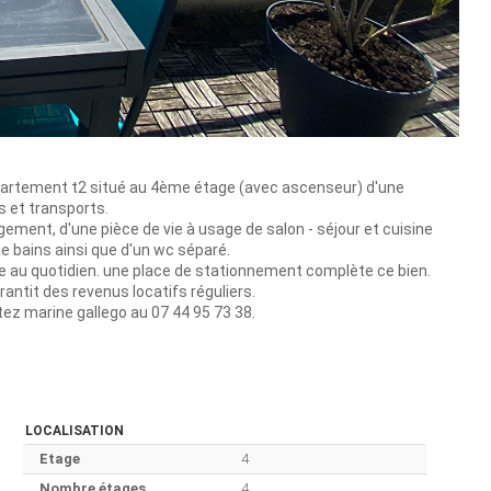
partement t2 situé au 4ème étage (avec ascenseur) d'une
 et transports.
ement, d'une pièce de vie à usage de salon - séjour et cuisine
de bains ainsi que d'un wc séparé.
le au quotidien. une place de stationnement complète ce bien.
antit des revenus locatifs réguliers.
tez marine gallego au 07 44 95 73 38.
LOCALISATION
Etage
4
Nombre étages
4