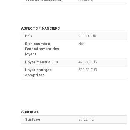
ASPECTS FINANCIERS
Prix
90000 EUR
Bien soumis à
Non
l'encadrement des
loyers
Loyer mensuel HC
479.03 EUR
Loyer charges
531.03 EUR
comprises
SURFACES
Surface
57.22 m2