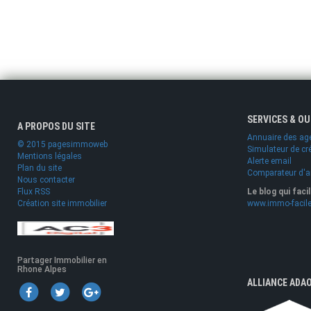
SERVICES & O
A PROPOS DU SITE
Annuaire des ag
© 2015 pagesimmoweb
Simulateur de cr
Mentions légales
Alerte email
Plan du site
Comparateur d'
Nous contacter
Flux RSS
Le blog qui faci
Création site immobilier
www.immo-facile
Partager Immobilier en
Rhone Alpes
ALLIANCE ADA