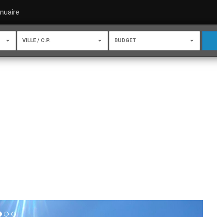
nuaire
VILLE / C.P.
BUDGET