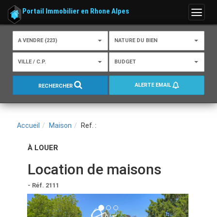
Portail Immobilier en Rhone Alpes
Menu
A VENDRE (223)
NATURE DU BIEN
VILLE / C.P.
BUDGET
ALERTE EMAIL
RECHERCHER
Accueil
Maison
Ref. :
À LOUER
Location de maisons
- Réf. 2111