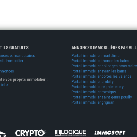
UTILS GRATUITS
ANNONCES IMMOBILIÈRES PAR VILL
ences et mandataires
Portail immobilier montelimar
édit immobilier
Portail immobilier thonon les bains
Portail immobilier collonges sous sale
annonces
Portail immobilier evian les bains
Portail immobilier portes les valence
lite vos projets immobilier :
Portail immobilier ambilly
.info
Portail immobilier reignier esery
Portail immobilier mesigny
Portail immobilier saint genis pouilly
Portail immobilier grignan
O