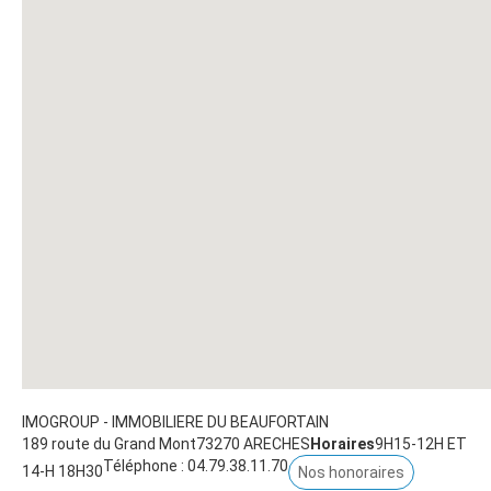
IMOGROUP - IMMOBILIERE DU BEAUFORTAIN
189 route du Grand Mont
73270
ARECHES
Horaires
9H15-12H ET
Téléphone :
04.79.38.11.70
14-H 18H30
Nos honoraires