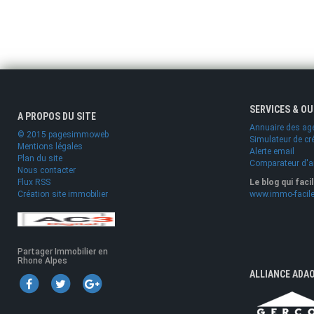
SERVICES & O
A PROPOS DU SITE
Annuaire des ag
© 2015 pagesimmoweb
Simulateur de cr
Mentions légales
Alerte email
Plan du site
Comparateur d'
Nous contacter
Flux RSS
Le blog qui faci
Création site immobilier
www.immo-facile
Partager Immobilier en
Rhone Alpes
ALLIANCE ADA