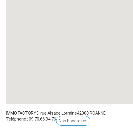
IMMO FACTORY
3, rue Alsace Lorraine
42300
ROANNE
Téléphone :
09.70.66.94.76
Nos honoraires