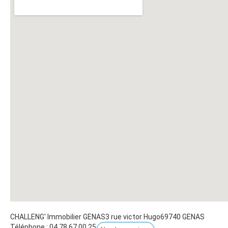
CHALLENG' Immobilier GENAS
3 rue victor Hugo
69740
GENAS
Téléphone :
04.78.67.00.25