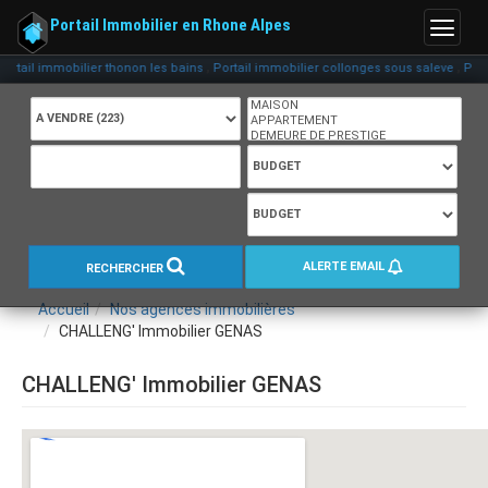
Portail Immobilier en Rhone Alpes
Menu
,
,
rtail immobilier thonon les bains
Portail immobilier collonges sous saleve
Porta
ALERTE EMAIL
RECHERCHER
Accueil
Nos agences immobilières
CHALLENG' Immobilier GENAS
CHALLENG' Immobilier GENAS