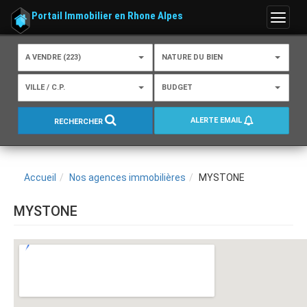
Portail Immobilier en Rhone Alpes
Menu
A VENDRE (223)
NATURE DU BIEN
VILLE / C.P.
BUDGET
ALERTE EMAIL
RECHERCHER
Accueil
Nos agences immobilières
MYSTONE
MYSTONE