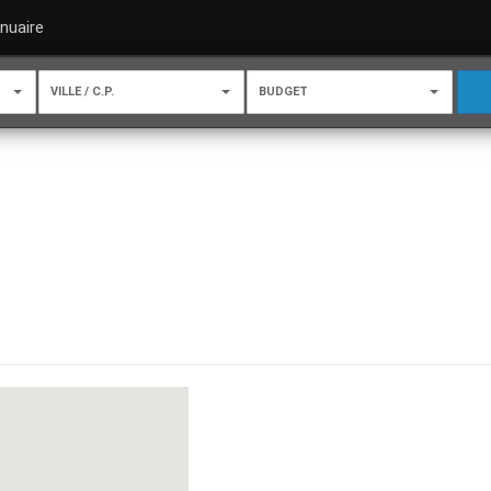
nuaire
VILLE / C.P.
BUDGET