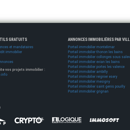
UTILS GRATUITS
ANNONCES IMMOBILIÈRES PAR VILL
ences et mandataires
Portail immobilier montelimar
édit immobilier
Portail immobilier thonon les bains
Portail immobilier collonges sous sale
annonces
Portail immobilier evian les bains
Portail immobilier portes les valence
lite vos projets immobilier :
Portail immobilier ambilly
.info
Portail immobilier reignier esery
Portail immobilier mesigny
Portail immobilier saint genis pouilly
Portail immobilier grignan
O