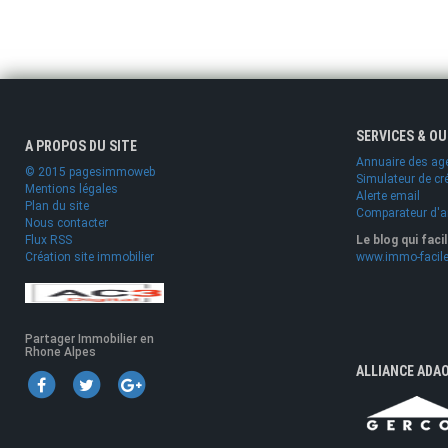
SERVICES & O
A PROPOS DU SITE
Annuaire des ag
© 2015 pagesimmoweb
Simulateur de cr
Mentions légales
Alerte email
Plan du site
Comparateur d'
Nous contacter
Flux RSS
Le blog qui faci
Création site immobilier
www.immo-facile
Partager Immobilier en
Rhone Alpes
ALLIANCE ADA