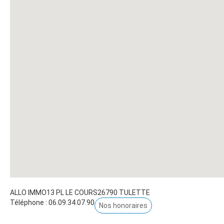
ALLO IMMO
13 PL LE COURS
26790
TULETTE
Téléphone :
06.09.34.07.90
Nos honoraires