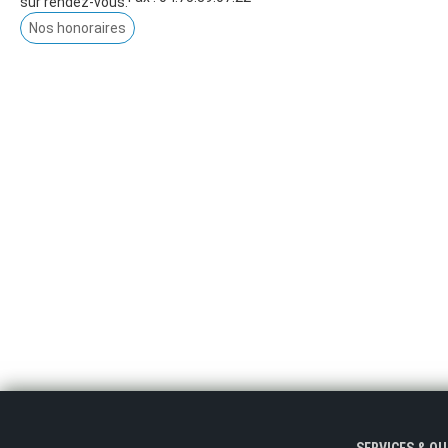
sur rendez-vous.
Nos honoraires
SERVICES & O