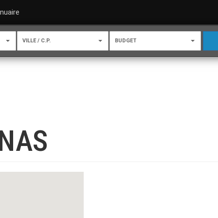
nuaire
VILLE / C.P.
BUDGET
ENAS