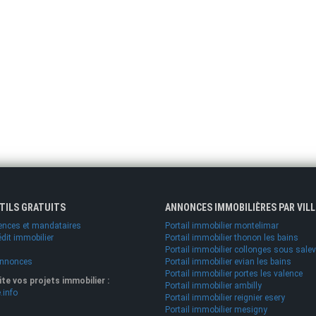
UTILS GRATUITS
ANNONCES IMMOBILIÈRES PAR VILL
ences et mandataires
Portail immobilier montelimar
édit immobilier
Portail immobilier thonon les bains
Portail immobilier collonges sous sale
annonces
Portail immobilier evian les bains
Portail immobilier portes les valence
lite vos projets immobilier :
Portail immobilier ambilly
.info
Portail immobilier reignier esery
Portail immobilier mesigny