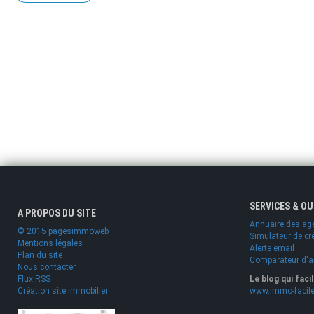
SERVICES & O
A PROPOS DU SITE
Annuaire des ag
© 2015 pagesimmoweb
Simulateur de cr
Mentions légales
Alerte email
Plan du site
Comparateur d'
Nous contacter
Flux RSS
Le blog qui faci
Création site immobilier
www.immo-facile