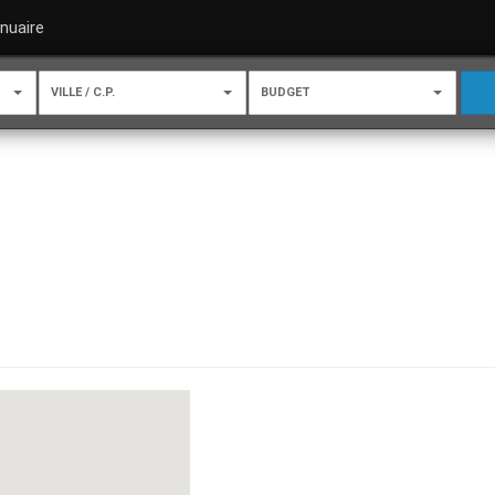
nuaire
VILLE / C.P.
BUDGET